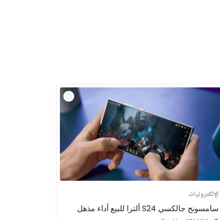
الإلكترونيات
سامسونج جالكسي S24 ألترا للبيع أداء مذهل