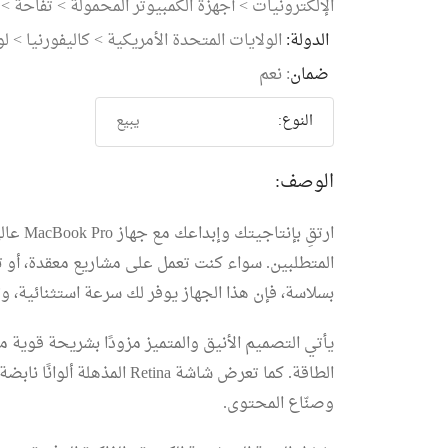
الإلكترونيات
>
أجهزة الكمبيوتر المحمولة
>
تفاحة
>
الدولة:
الولايات المتحدة الأمريكية
>
كاليفورنيا
>
ل
ضمان
: نعم
النوع:
يبيع
الوصف:
ارتقِ بإنتاجيتك وإبداعك مع جهاز
MacBook Pro
عالي
المتطلبين. سواء كنت تعمل على مشاريع معقدة، أو تق
بسلاسة، فإن هذا الجهاز يوفر لك سرعة استثنائية، وثبا
الطاقة. كما تعرض شاشة etina
وصنّاع المحتوى.