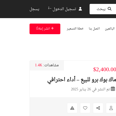
او
يبحث
تسجيل الدخول
يسجل
البائعين
اتصل بنا
خطة التسعير
انشر إعلانًا
مشاهدات:
1.4K
$2,400.0
اك بوك برو للبيع – أداء احترافي
تم النشر في 26 يناير 2025