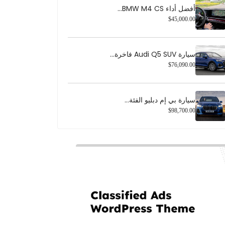
أفضل أداء BMW M4 CS...
$45,000.00
سيارة Audi Q5 SUV فاخرة...
$76,090.00
سيارة بي إم دبليو الفئة...
$98,700.00