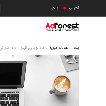
أكثر من
10000
إعلان.
بيت
أعلانات مبوبة
ماك بوك برو للبيع – أداء احترافي