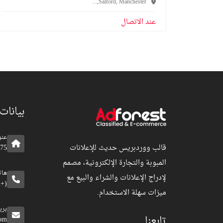
Salford, Manchester,...
عند الاتصال
بيانات
عنو
قالب ووردبريس حديث للإعلانات
75 شارع بلو، بي كيه 54000
المبوبة والتجارة الإلكترونية، مصمم
ها
لإدراج الإعلانات والشراء والبيع مع
(+92) 12 345 6879
ميزات سهلة الاستخدام.
بري
تابعنا
com