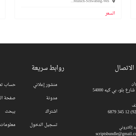
Munich-Schwabing-Wes...
السعر
 الاتصال
روابط سريعة
ان
منشور إعلاني
حساب تع
مدونة
صفحة الع
تف
اشتراك
يبحث
تسجيل الدخول
معلومات 
د إلكتروني
scriptsbundle@gmail.