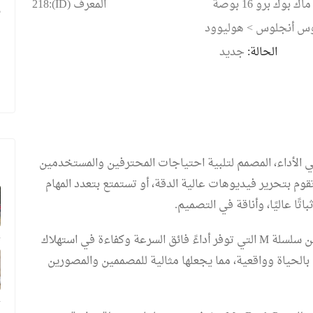
ماك بوك برو 16 بوصة
المعرف (ID):218
ن
وس أنجلوس
>
هوليوود
الحالة:
جديد
ا
 الأداء، المصمم لتلبية احتياجات المحترفين والمستخدمين
وم بتحرير فيديوهات عالية الدقة، أو تستمتع بتعدد المهام
تًا عاليًا، وأناقة في التصميم.
يأتي التصميم الأنيق والمتميز مزودًا بشريحة قوية من سلسلة M التي توفر أداءً فائق السرعة وكفاءة في استهلاك
R المذهلة ألوانًا نابضة بالحياة وواقعية، مما يجعلها مثالية للمصممين والمصورين