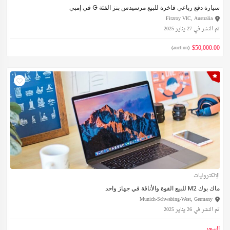
سيارة دفع رباعي فاخرة للبيع مرسيدس بنز الفئة G في إمبي
Fitzroy VIC, Australia
تم النشر في 27 يناير 2025
$50,000.00
(auction)
الإلكترونيات
ماك بوك M2 للبيع القوة والأناقة في جهاز واحد
Munich-Schwabing-West, Germany
تم النشر في 26 يناير 2025
السعر