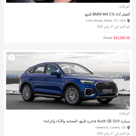
المركبات
أفضل أداء BMW M4 CS للبيع
Little Havana, Miami, FL, USA
تم النشر في 27 يناير 2025
$45,000.00
(Fixed)
المركبات
سيارة Audi Q5 SUV فاخرة للبيع، الفخامة والأداء والراحة!
Greenwich, London, UK
تم النشر في 27 يناير 2025