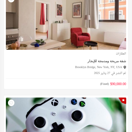
العقارات
شقة مريحة ومدمجة للإيجار
Brooklyn Bridge, New York, NY, USA
تم النشر في 27 يناير 2025
$90,000.00
(Fixed)