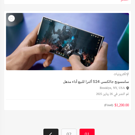
الإلكترونيات
سامسونج جالكسي S24 ألترا للبيع أداء مذهل
Brooklyn, NY, USA
تم النشر في 26 يناير 2025
$1,200.00
(Fixed)
02
01